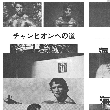
2018.12.13
2018.10.22
☆セルジオ・
オリバ物語
☆（その４）
スペシャ
2018.07.27
2018.07.26
リスト
"大魔神の半
生"
☆女性の脚線
美からポージ
ング芸術論ま
スペシャ
2018.07.14
2018.07.07
リスト
で☆
筋肉の量と力
の関係<1>
スペシャ
2018.07.04
2018.06.27
リスト
チャンピオン
への道 (心理