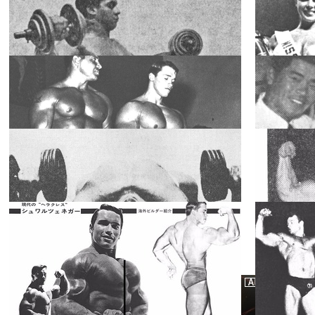
学によるトレ
スペシャ
2018.05.02
2018.04.02
リスト
ーニングの効
果) 1976年9月
ＮＡＢＢＡユ
号
ニバースに初
名のり
スペシャ
2018.03.29
2018.03.21
リスト
★ミスター・
ボディビルデ
ィング★ アー
スペシャ
2018.03.16
2018.01.31
リスト
ノルド・シュ
ワルツェネガ
世界のビルダ
ー栄光の記録
ー●トレーニ
＜その1＞
ングの比較③
スペシャ
2018.01.27
2018.01.10
リスト
肩のトレーニ
ング
PHOTO
SERIES 1971
年7月号 《ア
スペシャ
2018.01.09
2017.11.30
リスト