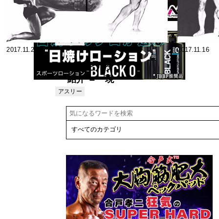
ーノルド・シ
ュワルツェネ
世界のビルダ
ガー》
ー●トレーニ
ングの比較
スペシャ
2017.11.21
2017.11.16
リスト
⑤ 胸部のト
レーニング
＝ 海外ビルダ
ー紹介 ＝ 現
代の“へラクレ
アスリー
ト
ス” シュワル
ツェネガー