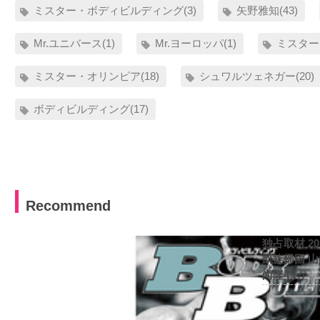
ミスター・ボディビルディング(3)
矢野雅知(43)
Mr.ユニバース(1)
Mr.ヨーロッパ(1)
ミスター
ミスター・オリンピア(18)
シュワルツェネガー(20)
ボディビルディング(17)
Recommend
独占取材 2
凱旋帰国 
尚隆 ほか