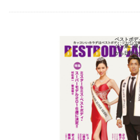
ベストボデ
ジン第二弾
から日本大