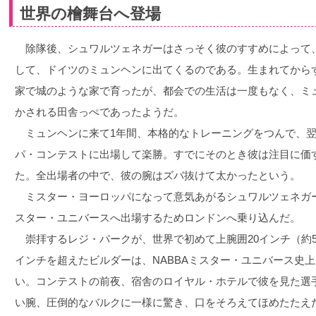
世界の檜舞台へ登場
除隊後、シュワルツェネガーはさっそく彼のすすめによって
して、ドイツのミュンヘンに出てくるのである。生まれてから
家で城のような家で育ったが、都会での生活は一度もなく、ミ
かされる田舎っぺであったようだ。
ミュンヘンに来て1年間、本格的なトレーニングをつんで、翌1
パ・コンテストに出場して楽勝。すでにそのとき彼は注目に価
た。全出場者の中で、彼の腕はズバ抜けて太かったという。
ミスター・ヨーロッパになって意気あがるシュワルツェネガー
スター・ユニバースへ出場するためロンドンへ乗り込んだ。
崇拝するレジ・パークが、世界で初めて上腕囲20インチ（約50
インチを超えたビルダーは、NABBAミスター・ユニバース史
い。コンテストの前夜、宿舎のロイヤル・ホテルで彼を見た選手
い腕、圧倒的なバルクに一様に驚き、口をそろえてほめたたえ