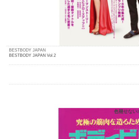
BESTBODY JAPAN
BESTBODY JAPAN Vol.2
色褪せない