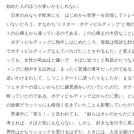
始めた人のほうが多いかもしれない。
日本のみならず欧米にも、はじめから世界一を目指してトレ
いないだろう。すなわち"ミスター・ボディビルディング"と他
トの心構えから違っているのである。この心構えの大切なこと
ボディビルディングに熱中しはじめたころ、母親は怪訝な顔
でボディビルディングなんてバカげたことをやるんだ』と変人
っても、女性が死ぬほど嫌いで、そばに近づくと鳥肌がたつな
ィングに熱中する以外は、まったく普通の青年だったのである
追いかけまわして、しつこくデートに誘ったりもしたが、まる
ツェネガーの逞しいからだに嫌悪感をいだいていたのだ。ボデ
映っていたのである。ボディビルディングはからだに悪い、と
の故郷グラッツェにも根強く生きていたことも影響していたの
男連中に『変人！』と言われても、『奴らはオレのからだに
考えれば、さほど気にもならない。しかし、好きな女の子に変
男性はかなりショックを受けるはずだ。ときには、人生を賭け