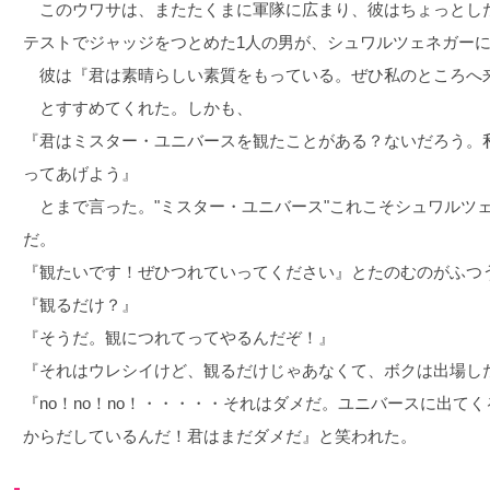
このウワサは、またたくまに軍隊に広まり、彼はちょっとし
テストでジャッジをつとめた1人の男が、シュワルツェネガー
彼は『君は素晴らしい素質をもっている。ぜひ私のところへ
とすすめてくれた。しかも、
『君はミスター・ユニバースを観たことがある？ないだろう。
ってあげよう』
とまで言った。"ミスター・ユニバース"これこそシュワルツ
だ。
『観たいです！ぜひつれていってください』とたのむのがふつ
『観るだけ？』
『そうだ。観につれてってやるんだぞ！』
『それはウレシイけど、観るだけじゃあなくて、ボクは出場し
『no！no！no！・・・・・それはダメだ。ユニバースに出て
からだしているんだ！君はまだダメだ』と笑われた。