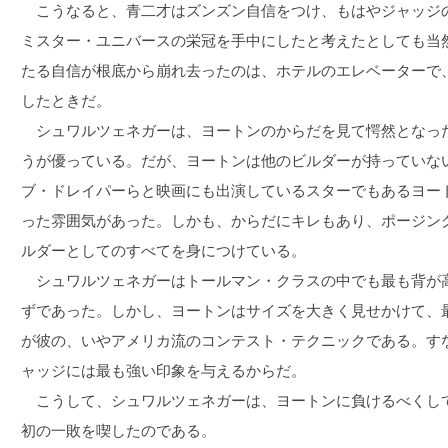
こうなると、青二才はズンズン自信をつけ、もはやジャッジ
ミスター・ユニバースの栄冠を手中にしたと考えたとしても当
たる自信が根底から崩れ去ったのは、ホテルのエレベーターで
したときだ。
シュワルツェネガーは、ヨートンのからだを見て愕然となっ
うが優っている。だが、ヨートンは他のビルダーが持っていな
ブ・ドレイパーらと映画にも出演しているスターでもあるヨー
った雰囲気があった。しかも、からだにキレもあり、ポージン
ルダーとしてのすべてを身につけている。
シュワルツェネガーはトールマン・クラスの中でも最も背が
ずであった。しかし、ヨートンはサイズを大きく見せかけて、
が彼の、いやアメリカ流のコンテスト・テクニックである。す
ャッジには最も強い印象を与えるからだ。
こうして、シュワルツェネガーは、ヨートンに負けるべくし
初の一敗を喫したのである。