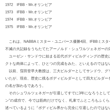
1972 IFBB・Mr.オリンピア
1973 IFBB・Mr.オリンピア
1974 IFBB・Mr.オリンピア
1975 IFBB・Mr.オリンピア
これは、NABBAミスター・ユニバース優勝4回、IFBBミス
不滅の大記録をうちたてたアーノルド・シュワルツェネガーの
ユーゼン・サンドウに始まる近代ボディビルディングの歴史
クトな肉体によって、ひとつの完成をみた、といえるのではな
以前、窪田登早大教授は、三大ビルダーとしてサンドウ、グ
いたが、現在、歴史に残るボディビルダーとして四大ビルダー
の名が加わるであろう。
そのシュワルツェネガーが引退してすでに3年になろうとして
ン"の成功で、今では筋肉だけでなく、札束でふところもふく
述べているように『ボディビル界から完全に引退したのではな