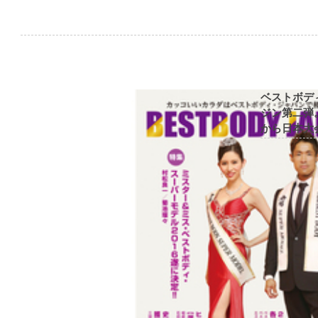
ベストボデ
ジン第二弾
から日本大