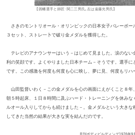
【因幡選手と師匠･関二三男氏｡左は遠藤光男氏】
さきのモントリオール・オリンピックの日本女子バレーボー
３セット、ストレ一卜で破り金メダルを獲得した。
テレビのアナウンサーはいう－はじめて見ました。涙のない
利の笑顔です。よくやりました日本チーム－そうです。選手に
です。この感激を何度も何度も心に映し、夢に見、何度もリハ
山田監督いわく－この金メダルを心の画面にえがくこと８年
朝５時起床、１日８時間に及ぶハード・トレーニングを休みな
ルオール入りしてからも続けました－。金メダルという大きな
してきた当然の結果が大きな実を結んだのです。
月刊ボディビルディング1976年9