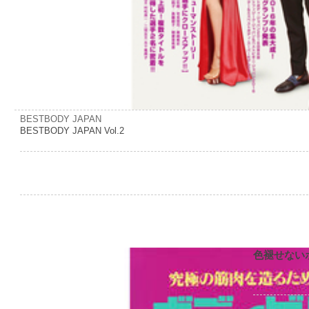
BESTBODY JAPAN
BESTBODY JAPAN Vol.2
色褪せない