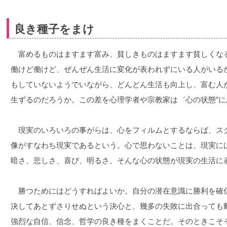
良き種子をまけ
富めるものはますます富み、貧しきものはますます貧しくな
働けど働けど、ぜんぜん生活に変化が表われずにいる人がいる
もしていないようでいながら、どんどん生活も向上し、富む人
生ずるのだろうか。この差を心理学者や宗教家は゛心の状態″
現実のいろいろの事がらは、心をフィルムとするならば、ス
像がすなわち現実であるという。心で思わないことは、現実に
暗さ、悲しさ、喜び、明るさ、そんな心の状態が現実の生活に
勝つためにはどうすればよいか。自分の潜在意識に勝利を確
決してあとずさりせぬという決心と、幾多の失敗に出合っても
強烈な自信、信念、哲学の良き種をまくことだ。そのときこそ