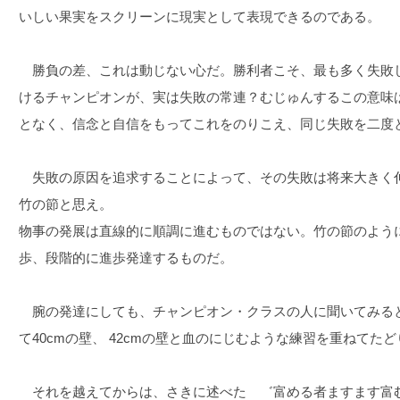
いしい果実をスクリーンに現実として表現できるのである。
勝負の差、これは動じない心だ。勝利者こそ、最も多く失敗
けるチャンピオンが、実は失敗の常連？むじゅんするこの意味
となく、信念と自信をもってこれをのりこえ、同じ失敗を二度
失敗の原因を追求することによって、その失敗は将来大きく
竹の節と思え。
物事の発展は直線的に順調に進むものではない。竹の節のよう
歩、段階的に進歩発達するものだ。
腕の発達にしても、チャンピオン・クラスの人に聞いてみると
て40cmの壁、 42cmの壁と血のにじむような練習を重ねてた
それを越えてからは、さきに述べた ゛富める者ますます富む