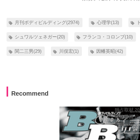
月刊ボディビルディング(2974)
心理学(13)
シュワルツェネガー(20)
フランコ・コロンブ(10)
関二三男(29)
川俣宏(1)
因幡英昭(42)
Recommend
独占取材 2
凱旋帰国 
尚隆 ほか