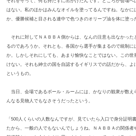
それを守って、何も持たずに出かけたんです。ところが会場へ
はない。私のほかはみんなオイルを塗ってるんですね。なかに
か、優勝候補と目される連中で色つきのオリーブ油を体に塗っ
それに対してＮＡＢＢＡ側からは、なんの注意も出なかった
るのであろうか。それとも、各国から選手が集まるので統制に
か。しかしそれにしても、あまり愉快なことではない。この世
けない。それも紳士の国を自認するイギリスでの話だから、よ
というもの。
当日、会場であるボール・ルームには、かなりの観衆が数え
んなる見物人でもなさそうだったという。
「500人くらいの人数なんですが、見ていたら入口で身分証明
たから、一般の人でもないんでしょうね。ＮＡＢＢＡの関係者