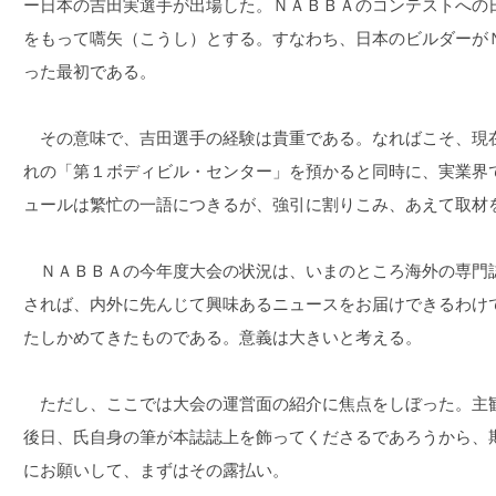
ー日本の吉田実選手が出場した。ＮＡＢＢＡのコンテストへの
をもって嚆矢（こうし）とする。すなわち、日本のビルダーが
った最初である。
その意味で、吉田選手の経験は貴重である。なればこそ、現
れの「第１ボディビル・センター」を預かると同時に、実業界
ュールは繁忙の一語につきるが、強引に割りこみ、あえて取材
ＮＡＢＢＡの今年度大会の状況は、いまのところ海外の専門
されば、内外に先んじて興味あるニュースをお届けできるわけ
たしかめてきたものである。意義は大きいと考える。
ただし、ここでは大会の運営面の紹介に焦点をしぼった。主
後日、氏自身の筆が本誌誌上を飾ってくださるであろうから、
にお願いして、まずはその露払い。