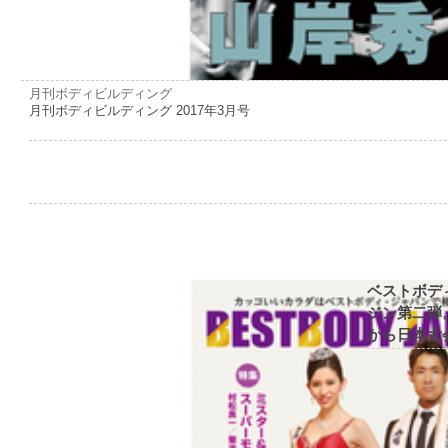
月刊ボディビルディング
月刊ボディビルディング 2017年3月号
ベストボデ
ジン第二弾
から日本大