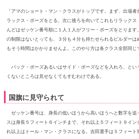
「アマのショート・マン・クラスがトップです。まず、出場者
ラックス・ポーズをとる。次に後ろを向いてこれもリラックス
んどはゼッケン番号順に１人１人がフリー・ポーズをとります
の制限はないとっても、３分も４分も持たせられるビルダーは
もそう時間はかかりませんよ。このやり方は各クラス全部同じ
バック・ポーズあるいはサイド・ポーズなどを入れろ、とい
くないところは見せなくてもすむわけである。
国旗に見守られて
ゼッケン番号は、身長の低いほうから高いほうへと数字を追
スは身長５フィート６インチまで、それ以上５フィート９イン
れ以上はトール・マン・クラスになる。吉田選手は５フィート9 