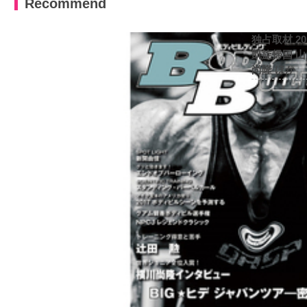
Recommend
独占取材 2
凱旋帰国 
尚隆 ほか