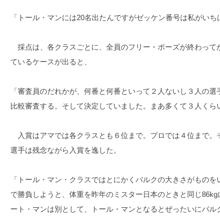
「トール・マンには20名出たんですがゼッケン番号は私がいち
採点は、各クラスごとに、全員のフリー・ポーズが終わって
ているケースが出ると、
「審査員のだれかが、何番と何番といって２人ないし３人の選
比較審査する。そして決定していました。まあ多くて３人くら
入賞はアマでは各クラスとも６位まで。プロでは４位まで。
選手は残念ながら入賞を逸した。
「トール・マン・クラスではとにかくバルクの大きさがものを
で勝負しようと、体重を昨年のミスター日本のときと同じ86k
ート・マンは別として、トール・マンとなるとぜったいにバル