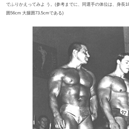
でふりかえってみよ う。(参考までに、同選手の体位は、身長188cm
囲56cm 大腿囲73.5cmである)