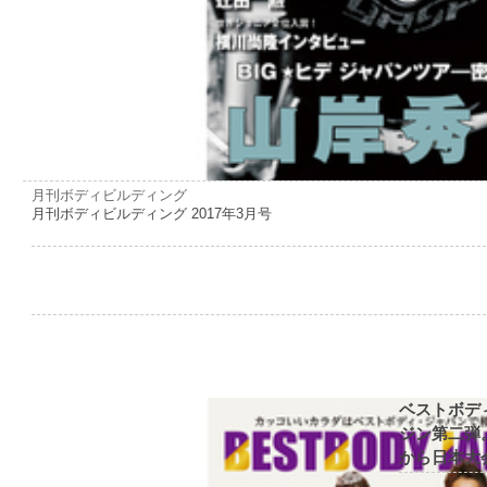
月刊ボディビルディング
月刊ボディビルディング 2017年3月号
ベストボデ
ジン第二弾
から日本大