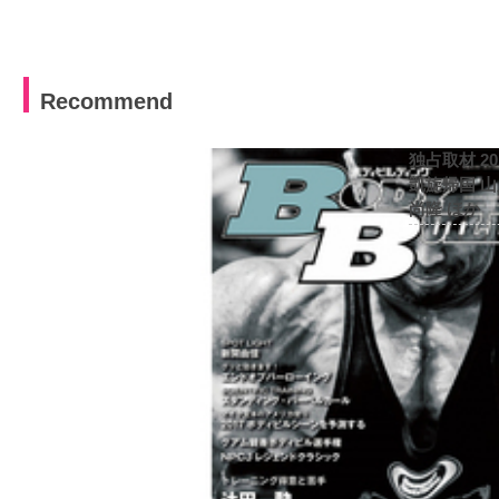
Recommend
独占取材 2
凱旋帰国 
尚隆 ほか