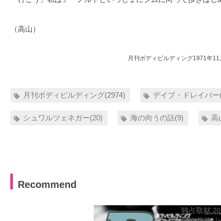
（高山）
月刊ボディビルディング1971年1
月刊ボディビルディング(2974)
デイブ・ドレイパー(
シュワルツェネガー(20)
海の向うの話(9)
高
Recommend
独占取材 2