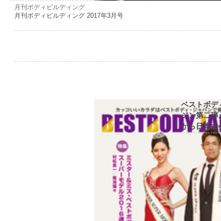
月刊ボディビルディング
月刊ボディビルディング 2017年3月号
ベストボデ
ジン第二弾
から日本大