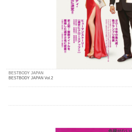
BESTBODY JAPAN
BESTBODY JAPAN Vol.2
色褪せない