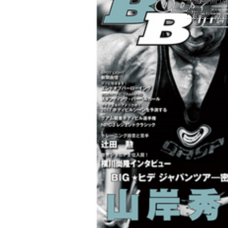
凱旋帰国 
尚隆 ほか