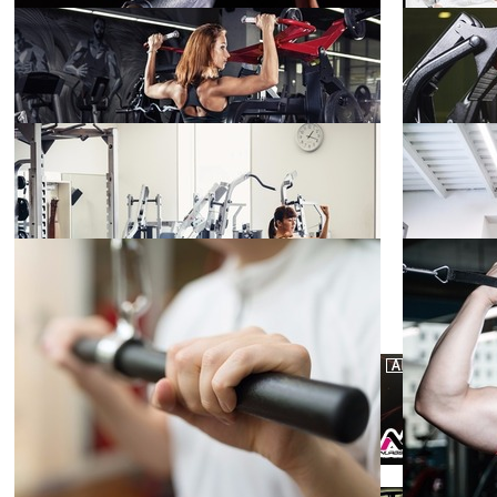
2026.02.24
2026.02.18
JBBF ジュニ
ア有望選手強
化練習会 参加
フィット
2018.01.30
2018.01.26
ネス
レポート 後編
専門的エクサ
サイズ導入前
のチェックポ
フィット
2017.10.19
2017.10.12
ネス
イント
トレーニング
マシンの負荷
抵抗の種類4
全身
2017.10.05
2017.10.05
つ
ウエイ卜トレ
ーニングの基