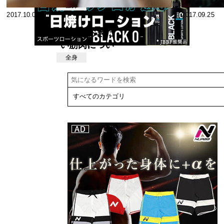
本原則
全身
2017.10.04
2017.09.25
知っておきた
い筋肉につい
ての基礎知識
全身
②