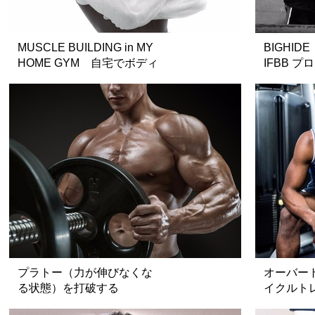
MUSCLE BUILDING in MY
BIGHIDE
HOME GYM 自宅でボディ
IFBB 
ビルダーを目指そう！！０
のアメリカ
円から始めるホームボディ
ビル 第12回 バーベルを
使ったホーム・トレーニン
グ〈その3〉
プラトー（力が伸びなくな
オーバー
る状態）を打破する
イクルト