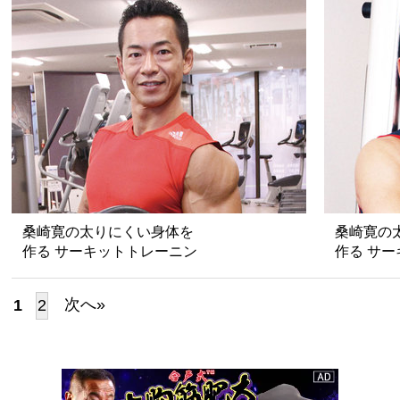
桑崎寛の太りにくい身体を
桑崎寛の
作る サーキットトレーニン
作る サ
グ
グ −体幹
次へ»
1
2