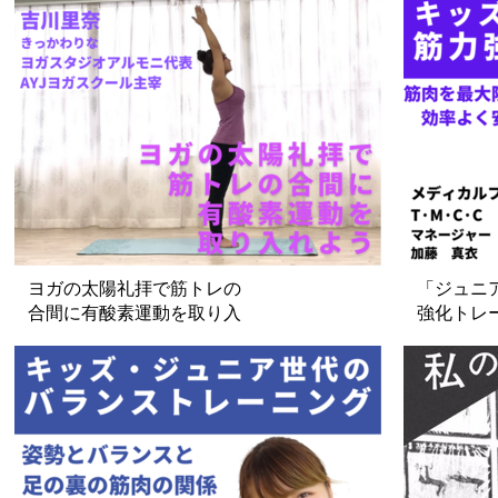
ヨガの太陽礼拝で筋トレの
「ジュニ
合間に有酸素運動を取り入
強化トレ
れよう