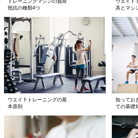
トレーニングマシンの負荷
ウエイト
抵抗の種類4つ
具とマシ
ウエイ卜トレーニングの基
知ってお
本原則
ての基礎