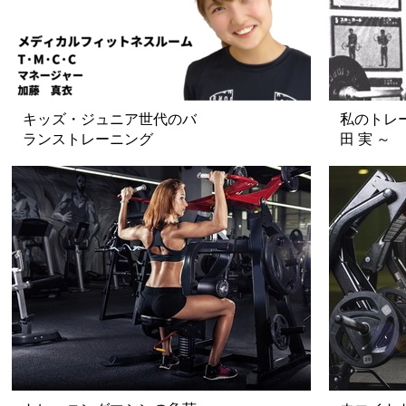
キッズ・ジュニア世代のバ
私のトレ
ランストレーニング
田 実 ～