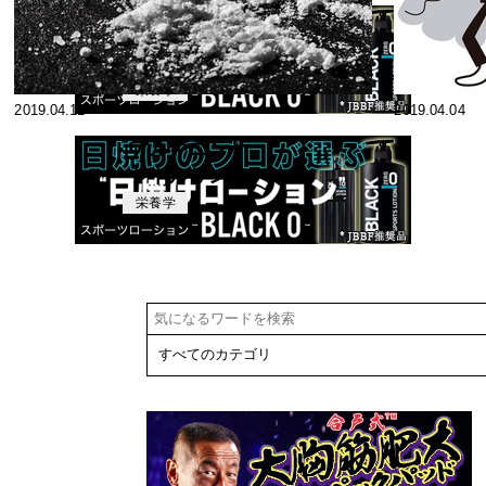
ン、システイ
ン～
その他アミノ
酸やアミノ酸
類縁物質～フ
栄養学
2019.04.11
2019.04.04
ェニルアラニ
ン、ヒスチジ
アルギニンか
ン～
シトルリンか
栄養学