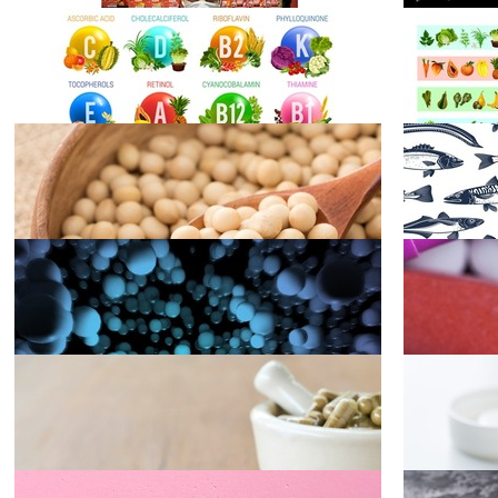
2023.11.26
2022.10.26
筋肉アップ！
クレアチンの
全て
トレーニ
2021.09.07
2021.06.29
ング
人生を豊かに
するタンパク
質摂取の秘密
コラム
2019.08.01
2019.07.25
④
補酵素として
のビタミン
栄養学
2019.07.18
2019.07.11
その他ペプチ
ド ～大豆ペ