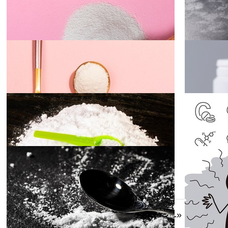
プチド～
栄養学
2019.07.04
2019.06.27
ペプチドの特
徴と吸収
栄養学
2019.06.19
2019.06.13
テアニ
ン
栄養学
2019.05.30
2019.05.23
その他のアミ
ノ酸～タウリ
ン～
栄養学
2019.05.16
2019.05.09
その他アミノ
酸～非必須ア
1
2
3
4
次へ»
ミノ酸 グリシ
食・健康
2019.05.03
2019.04.25