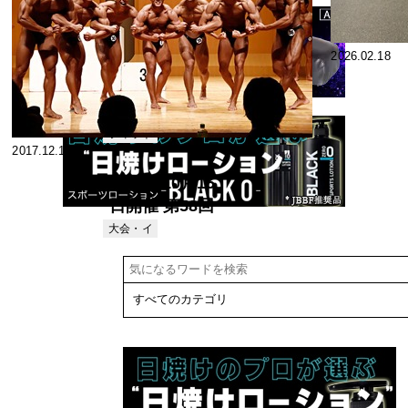
2026.02.24
2026.02.18
JBBF ジュニ
ア有望選手強
化練習会 参加
フィット
2017.12.13
ネス
レポート 後編
2017年10月15
日開催 第58回
関東学生ボデ
大会・イ
ベント
ィビル選手権