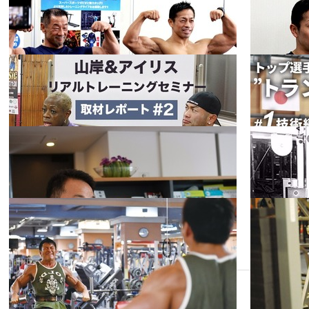
のストレング
北地域S&Cシ
フィット
2019.01.28
ス＆コンディ
2018.12.07
ネス
ンポジウム 現
ショニング 潮
場で使える簡
日本水泳連盟
田健志 #1
単なメンタル
飛込委員会
トレーニング
JOCエリート
フィット
2018.11.13
#2 笠原 彰
2018.11.06
ネス
アカデミー強
化担当 毒島泰
ダイエットを
士 #2
始める前に、
まず何をする
フィット
2018.08.31
2018.08.29
ネス
べきか②
合戸孝二×岡
田隆 合同セミ
ナー 効率の良
フィット
2017.12.18
2017.12.08
ネス
い体づくり#3
山岸&アイリ
ス リアルトレ
1
2
次へ»
ーニングセミ
フィット
2017.08.30
2017.08.02
ネス