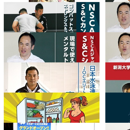
2020.12.29
2020.08.23
【屈強インタ
ビュー】♯5 泉
風雅 "枝では
フィット
2020.07.29
2019.04.11
ネス
なく幹を育て
よ"
筋トレのお得
な８大メリッ
ト
コラム
2019.04.01
2019.02.04
NSCAジャパ
ン S&Cカンフ
ァレンス2018
フィット
2019.02.04
2019.01.29
ネス
講演レポート
コンバットス
NSCAジャパ
ポーツのため
ン北関東・東