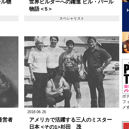
ール物
世界ビルダーへの躍進 ビル・パール
物語＜5＞
スペシャリスト
ボ
フ
メ
2018.06.26
経営者
アメリカで活躍する三人のミスター
日本 <その1>杉田 茂