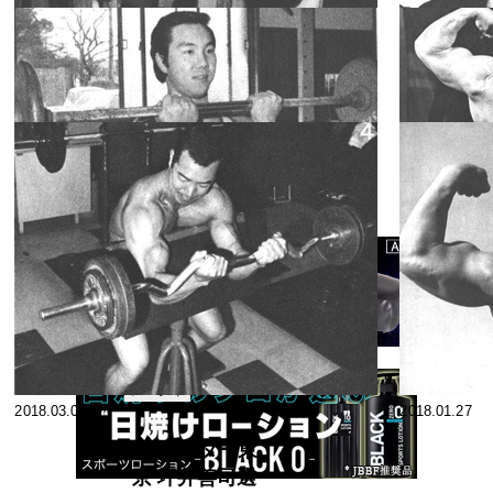
2018.07.29
2018.07.29
1977年度ミス
ター日本5
位、サンプレ
スペシャ
2018.06.23
2018.06.16
リスト
イ・トレーニ
ング・センタ
胸のトレーニ
ー会長 宮畑
ング 須藤孝三
豊選手のトレ
選手のトレー
スペシャ
2018.05.15
ーニング法
2018.05.11
リスト
ニング・シリ
ーズ《4》
目標はミスタ
ー大阪優勝 木
本五郎選手の
スペシャ
2018.03.02
2018.01.27
リスト
トレーニング
ジ去
'72ミスター東
京 坪井善司選