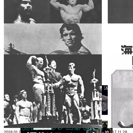
ー・オール・
スペシャ
2018.07.02
2018.06.29
リスト
ジャパン・チ
ャンピオンシ
1976年度
ップス スペシ
NABBAブリ
ャル・ゲスト
テン・コンテ
スペシャ
2018.06.20
≪ラリー・ス
2018.05.02
リスト
スト
コット≫
外国ビルダ
ー・ベスト・
テン あなたの
スペシャ
2018.04.13
2018.03.29
リスト
審査（投票）
で順位が決定
1978年度のビ
ッグ・タイト
ルを手にした
スペシャ
2018.03.29
2018.03.21
リスト
男たち
★ミスター・
ボディビルデ
ィング★ アー
スペシャ
2018.01.09
2017.11.28
リスト