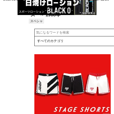
ノルド・シュ
ワルツェネガ
海外ニュー
ー栄光の記録
ス ～ 1968年
＜その1＞
度lFBB主催の
スペシャ
リスト
ミスター・コ
ンテスト４ ～