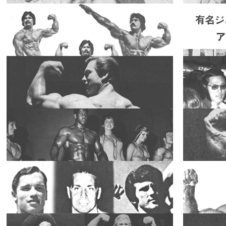
2018.12.13
2018.12.10
☆セルジオ・
オリバ物語
☆（その４）
スペシャ
2018.10.22
2018.10.20
リスト
"大魔神の半
生"
★内外一流選
手の食事作戦
③★ シュワル
スペシャ
2018.09.09
2018.08.30
リスト
ツェネガーの
食事法
44歳にしてま
だ発達をつづ
ける! ポージ
スペシャ
2018.07.09
2018.07.02
リスト
ングの芸術家
エド・コーニ
1977年度
ー〈その3〉
IFBBミスタ