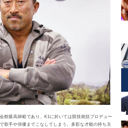
会館最高師範であり、K1に於いては競技統括プロデュー
で歌手や俳優までこなしてしまう。多彩な才能の持ち主