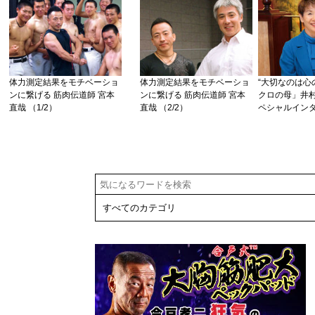
体力測定結果をモチベーショ
体力測定結果をモチベーショ
“大切なのは心
ンに繋げる 筋肉伝道師 宮本
ンに繋げる 筋肉伝道師 宮本
クロの母」井村
直哉 （1/2）
直哉 （2/2）
ペシャルイン