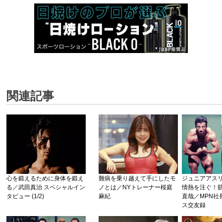
関連記事
心を鍛えるために身体を鍛え
難病を乗り越えて手にしたモ
ジュニアアス
る／武田真治 スペシャルイン
ノとは／NYトレーナー桜庭
情熱を注ぐ！筋
タビュー (1/2)
麻紀
直哉／MPN社
ス交友録