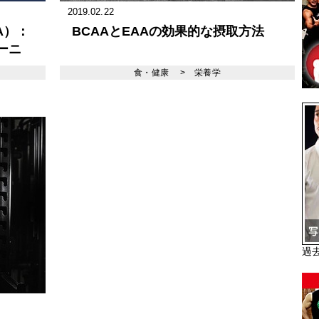
2019.02.22
A）：
BCAAとEAAの効果的な摂取方法
アーニ
ツ栄養
食・健康
>
栄養学
）レポ
過