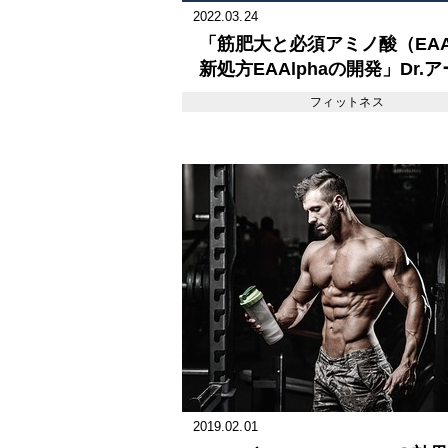
2022.03.24
「筋肥大と必須アミノ酸（EA
新処方EAAlphaの開発」Dr.
ー・フェルナンド 国際スポー
フィットネス
学会 東京大会（ISSN Tokyo
ート#2
2019.02.01