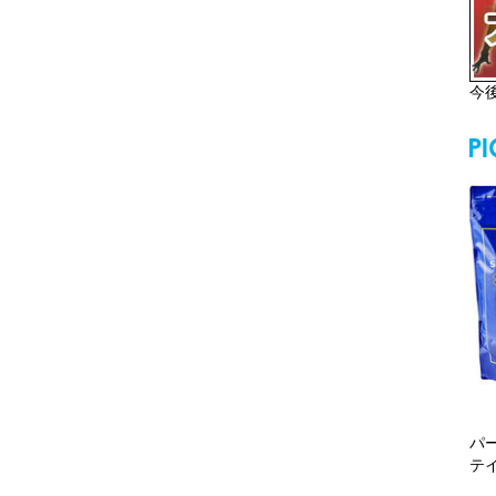
今
パ
テ