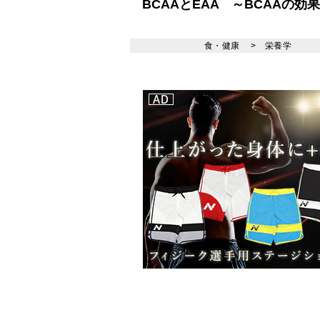
BCAAとEAA ～BCAAの効
食・健康
>
栄養学