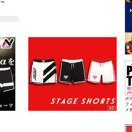
果～
ボ
フ
メ