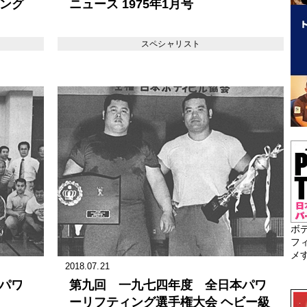
ィング
ニュース 1975年1月号
>
スペシャリスト
ボ
フ
メ
2018.07.21
回パワ
第九回 一九七四年度 全日本パワ
ーリフティング選手権大会 ヘビー級