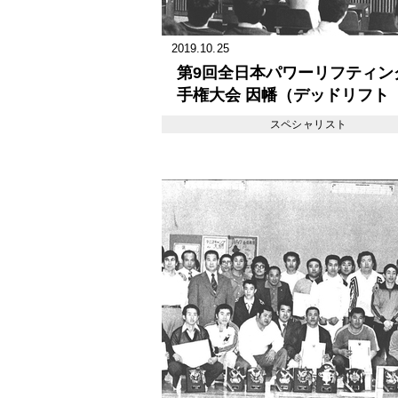
2019.10.25
第9回全日本パワーリフティン
手権大会 因幡（デッドリフト
227.5kg）世界新、仲村（ト
スペシャリスト
830kg）の日本最高記録を樹立