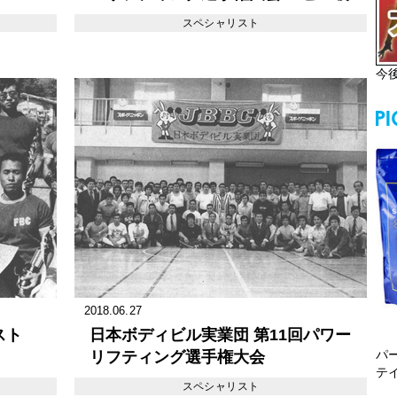
の激突 仲村、足立を制す
スペシャリスト
今
2018.06.27
スト
日本ボディビル実業団 第11回パワー
パ
リフティング選手権大会
テ
スペシャリスト