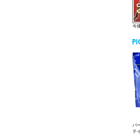
今
パ
テ