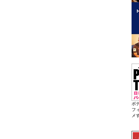
ボ
フ
メ