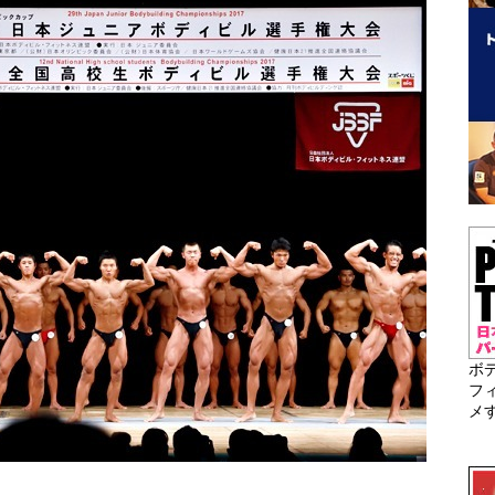
ボ
フ
メ