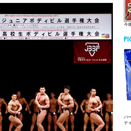
今
パ
テ