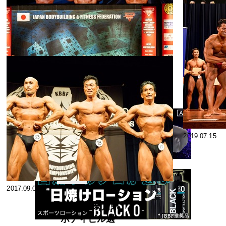
2024.09.30
2024.09.09
2024年9月8日
開催 第28回
日本クラス別
コンテス
2023.11.30
2023.09.03
ト
選手権大会
男子ボディビ
2023年9月3日
ル90㎏超級
開催 第27回
日本クラス別
コンテス
2021.09.21
2019.07.15
ト
選手権大会
【男子90㎏超
【JBBF】
級 予選・決
2021年9月11
勝】
日開催 第25回
JBBF
2017.09.04
日本クラス別
男子ボディビ
2017 神奈川県
ル選手権大
ボディビル選