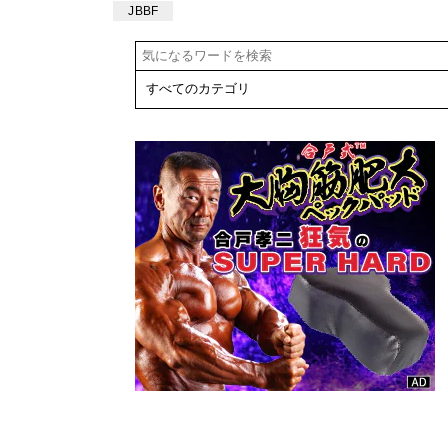
会、第25回日
手権大会 大会
JBBF
本クラス別 女
結果
子フィジーク
選手権大会