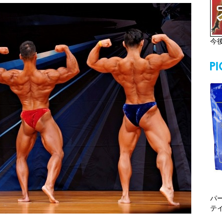
今
パ
テ