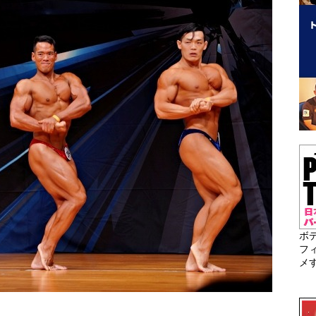
ボ
フ
メ