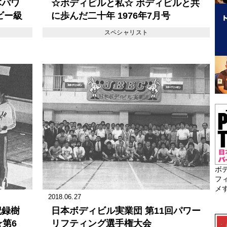
本パワ
☆ボディビルと私☆ ボディビルと共
ビー級
に歩んだ二十年 1976年7月号
スペシャリスト
ボ
フ
メ
2018.06.27
記録樹
日本ボディビル実業団 第11回パワー
☆第6
リフティング選手権大会