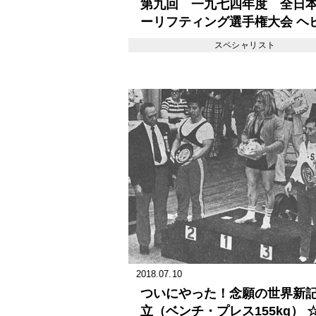
第九回 一九七四年度 全日
ーリフティング選手権大会 ヘ
の激突 仲村、足立を制す
スペシャリスト
2018.07.10
ついにやった！念願の世界新
立（ベンチ・プレス155kg） 