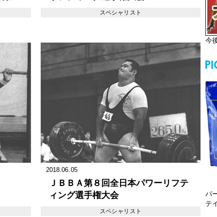
ィング
スペシャリスト
今
2018.06.05
ＪＢＢＡ第８回全日本パワーリフテ
パ
ィング選手権大会
テ
スペシャリスト