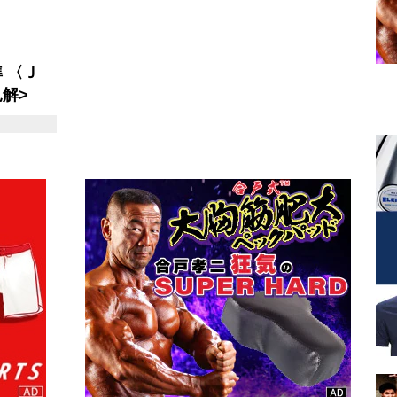
 〈Ｊ
解>