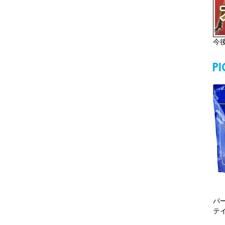
今
パ
テ