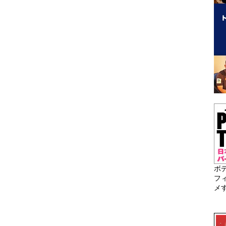
ボ
フ
メ