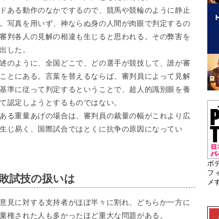
ドある動作のなかでするので、競馬や競輪のように静止
。写真を用いず、神ならぬ身の人間が肉眼で判定するの
審判各人の見解の相違も生じると思われる。その弊害を
出した。
述のように、全国どこで、どの選手が競技して、誰が審
ことにある。言葉を替えるならば、審判員によって見解
基準に従って判定するということで、超人的識別眼を養
て認定しようとするものではない。
ある重量あげの場合は、審判員の裁量の幅がこれより広
生じ易く、国際試合ではとくに抗争の原因になってい
ボ
フ
敗試技の扱いは
メ
意見に対する支持者がほぼ半々に割れ、どちらか一方に
棄権された人も多かったほど重大な問題がある。