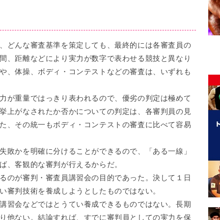
、どんな審査基準を策定しても、最終的には各審査員の
間、距離などにより実力が数字で表わせる競技と異なり
や、体操、ボディ・コンテストなどの審査は、いずれも
力が重量ではっきり表われるので、優劣の判定は極めて
挙上がなされたか否かについての判定は、各審判員の見
た、その統一もボディ・コンテストの審査に比べて容易
失敗かを明確に分けることができるので、「ある一線」
ば、客観的な審判が行えるからだ。
るのが審判・審査員講習会の目的であった。決して１日
い審判技術を養成しようとしたものではない。
講習会などではとうてい養成できるものではない。長期
り他ない。結論すれば、すでに審判員としての実力を保