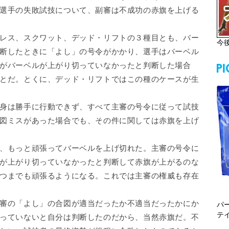
選手の失敗試技について、副審は不成功の赤旗を上げる
レス、スクワット、デッド・リフトの３種目とも、バー
今
断したときに「よし」の号令がかかり、選手はバーベル
がバーベルが上がり切っていなかったと判断した場合
とだ。とくに、デッド・リフトではこの種のケースが生
身は勝手に行動できず、すべて主審の号令に従って試技
図ミスがあった場合でも、その件に関しては赤旗を上げ
、もっと頑張ってバーベルを上げ切れた。主審の号令に
が上がり切っていなかったと判断して赤旗が上がるのな
つまでも頑張るようになる。これでは主審の権威も存在
審の「よし」の合図が適当だったか不適当だったかにか
パ
テ
っていないと自分は判断したのだから、当然赤旗だ。不