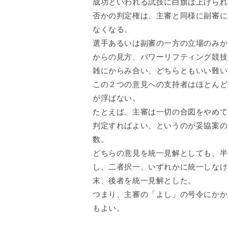
成功といわれる試技に白旗は上げられ
否かの判定権は、主審と同様に副審に
なくなる。
選手あるいは副審の一方の立場のみか
からの見方、パワーリフティング競技
雑にからみ合い、どちらともいい難い
この２つの意見への支持者はほとんど
が浮ばない。
たとえば、主審は一切の合図をやめて
判定すればよい、というのが妥協案の
数。
どちらの意見を統一見解としても、半
し、二者択一、いずれかに統一しなけ
末、後者を統一見解とした。
つまり、主審の「よし」の号令にかか
もよい。