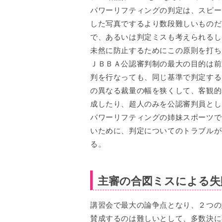
パワーリフティングの判定は、スピー
した写真でするより数段難しいものだ
で、あるいは判定ミスも考えられるし
未然に防止するためにこの原則を打ち
ＪＢＢＡ公認審判制の最大の目的は前
判を行なっても、同じ基準で判定する
の異なる裁量の幅を狭くして、客観的
成したり、超人のみを公認審判員とし
パワーリフティングの姉妹スポーツで
いために、判定についてのトラブルが
る。
主審の合図ミスによる失
講習会で最大の論争点となり、２つの
賛成するのは難しいとして、多数決に