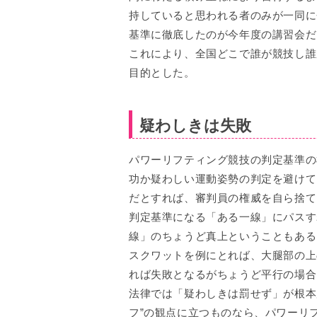
持していると思われる者のみが一同に
基準に徹底したのが今年度の講習会だ
これにより、全国どこで誰が競技し誰
目的とした。
疑わしきは失敗
パワーリフティング競技の判定基準の
功か疑わしい運動姿勢の判定を避けて
だとすれば、審判員の権威を自ら捨て
判定基準になる「ある一線」にパスす
線」のちょうど真上ということもある
スクワットを例にとれば、大腿部の上
れば失敗となるがちょうど平行の場合
法律では「疑わしきは罰せず」が根本
フ”の観点に立つものなら、パワーリ