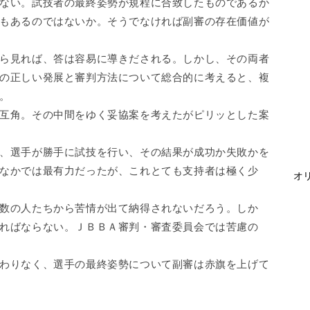
ない。試技者の最終姿勢が規程に合致したものであるか
もあるのではないか。そうでなければ副審の存在価値が
ら見れば、答は容易に導きだされる。しかし、その両者
の正しい発展と審判方法について総合的に考えると、複
。
互角。その中間をゆく妥協案を考えたがピリッとした案
、選手が勝手に試技を行い、その結果が成功か失敗かを
なかでは最有力だったが、これとても支持者は極く少
オリ
数の人たちから苦情が出て納得されないだろう。しか
ればならない。ＪＢＢＡ審判・審査委員会では苦慮の
わりなく、選手の最終姿勢について副審は赤旗を上げて