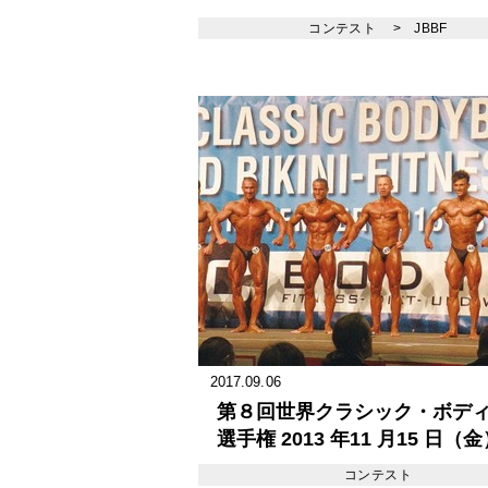
コンテスト
>
JBBF
2017.09.06
第８回世界クラシック・ボデ
選手権 2013 年11 月15 日（
18 日（月） オーストリア
コンテスト