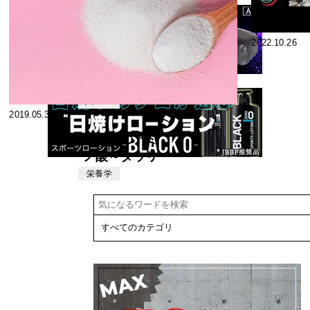
2023.01.27
2022.10.26
[筋肉勉強会
vol.27] アルコ
ールと筋肉と
トレーニ
2019.05.30
ング
ダイエット②
その他のアミ
ノ酸～タウリ
ン～
栄養学