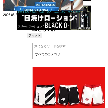
2026.05.26
スウェーデン
代表として活
躍する日本人
フィット
ネス
フィジーカ
ー・大野俊成
選手インタビ
ュー