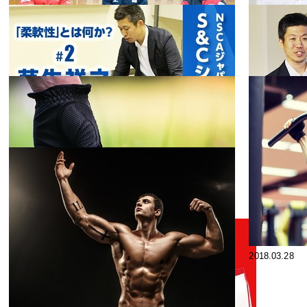
2020.12.25
2020.12.24
日本代表チー
ム/フィジカル
トレーナーに
フィット
2020.12.23
2019.02.04
ネス
聞く子供のト
レーニングと
日本代表チー
体力づくり#3
ム/フィジカル
トレーナーに
フィット
2018.12.25
2018.12.21
ネス
聞く子供のト
レーニングと
「柔軟性」と
体力づくり#1
は何か#2 芋生
祥之
フィット
2018.11.07
2018.03.28
ネス
ゴルフのため
のトレーニン