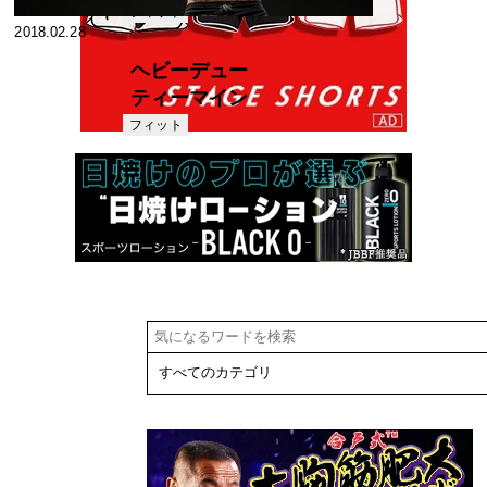
グ ～ゴルファ
フィット
2018.02.28
ネス
ーは健康で効
率よい身体か
ヘビーデュー
ら、最も利益
ティーマイン
を得られる。
ド実践編 高
フィット
～＃2 腰痛予
ネス
強度でトレー
防のために、
ニングをする
まずは姿勢を
ために必要な
安定させよ
こと
う。