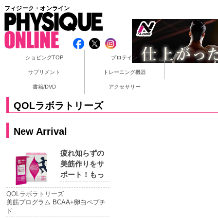
フィジーク・オンライン
ショピングTOP
プロテイン
サプリメント
トレーニング機器
書籍/DVD
アクセサリー
QOLラボラトリーズ
New Arrival
疲れ知らずの
美筋作りをサ
ポート！もっ
と運動・日々
QOLラボラトリーズ
の生活が楽し
美筋プログラム BCAA+卵白ペプチ
くなる！！
ド