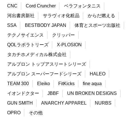
CNC
Cord Cruncher
ベラフォンタニス
河出書房新社
サラヴィオ化粧品
からだ燃える
SSA
BESTBODY JAPAN
体育とスポーツ出版社
テクノサイエンス
クリッパー
QOLラボラトリーズ
X-PLOSION
タカチホメディカル株式会社
アルプロン トップアスリートシリーズ
アルプロン スーパーフードシリーズ
HALEO
TEAM 300
Eleiko
FitKicks
fine aqua
イオンドクター
JBBF
UN BROKEN DESIGNS
GUN SMITH
ANARCHY APPAREL
NURBS
OPRO
その他