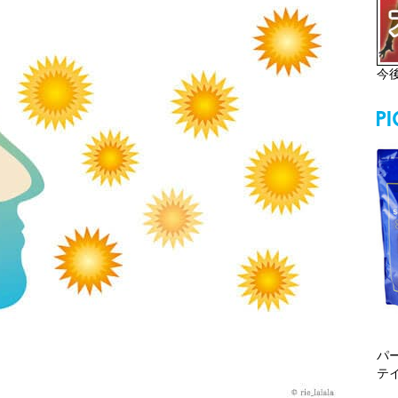
今
パ
テ