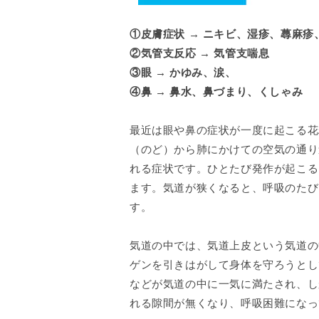
①皮膚症状 → ニキビ、湿疹、蕁麻
②気管支反応 → 気管支喘息
③眼 → かゆみ、涙、
④鼻 → 鼻水、鼻づまり、くしゃみ
最近は眼や鼻の症状が一度に起こる花
（のど）から肺にかけての空気の通り
れる症状です。ひとたび発作が起こる
ます。気道が狭くなると、呼吸のたび
す。
気道の中では、気道上皮という気道の
ゲンを引きはがして身体を守ろうとし
などが気道の中に一気に満たされ、し
れる隙間が無くなり、呼吸困難になっ