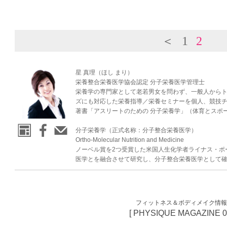
＜
1
2
星 真理（ほし まり）
栄養整合栄養医学協会認定 分子栄養医学管理士
栄養学の専門家として老若男女を問わず、一般人から
ズにも対応した栄養指導／栄養セミナーを個人、競技
著書「アスリートのための 分子栄養学」（体育とスポ
分子栄養学（正式名称：分子整合栄養医学）
Ortho-Molecular Nutrition and Medicine
ノーベル賞を2つ受賞した米国人生化学者ライナス・ポー
医学とを融合させて研究し、分子整合栄養医学として
フィットネス＆ボディメイク情
[ PHYSIQUE MAGAZINE 00