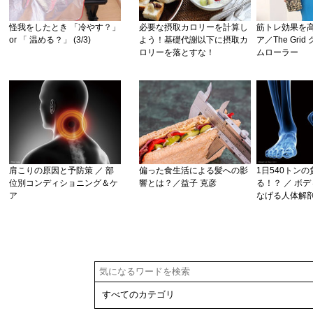
怪我をしたとき 「冷やす？」
必要な摂取カロリーを計算し
筋トレ効果を
or 「 温める？」 (3/3)
よう！基礎代謝以下に摂取カ
ア／The Gri
ロリーを落とすな！
ムローラー
肩こりの原因と予防策 ／ 部
偏った食生活による髪への影
1日540トン
位別コンディショニング＆ケ
響とは？／益子 克彦
る！？ ／ ボ
ア
なげる人体解