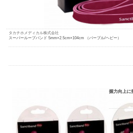
タカチホメディカル株式会社
スーパーループバンド 5mm×2.5cm×104cm （パープル/ヘビー）
握力向上に