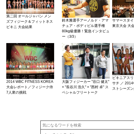
第二回 オールジャパン メン
鈴木雅選手アーノルド・アマ
サマースタイ
ズフィジーク＆フィットネス
チュア・ボディビル選手権
東京大会 大
ビキニ 大会結果
80kg級優勝！緊急インタビュ
ー（3/3）
ビキニアスリ
2014 WBC FITNESS KOREA
大阪フィジーカー "谷口 健太"
サチ ／ 20
大会レポート／フィジーク侍
× "長谷川 浩久" × "西村 卓" ス
ストシーズン
7人衆の挑戦
ペシャルフリートーク