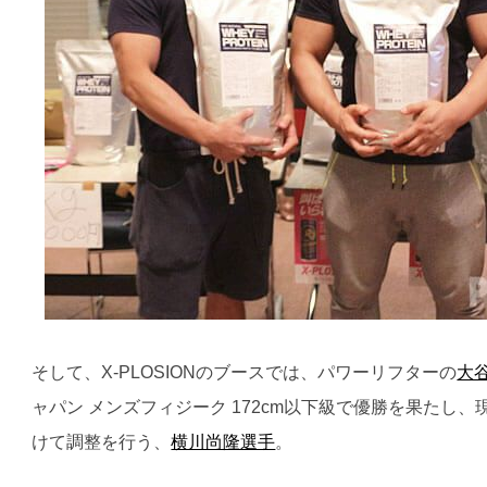
そして、X-PLOSIONのブースでは、パワーリフターの
大
ャパン メンズフィジーク 172cm以下級で優勝を果たし
けて調整を行う、
横川尚隆選手
。