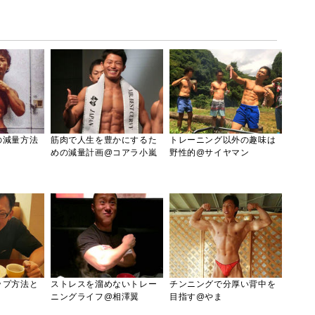
の減量方法
筋肉で人生を豊かにするた
トレーニング以外の趣味は
めの減量計画@コアラ小嵐
野性的@サイヤマン
ップ方法と
ストレスを溜めないトレー
チンニングで分厚い背中を
ニングライフ@相澤翼
目指す@やま