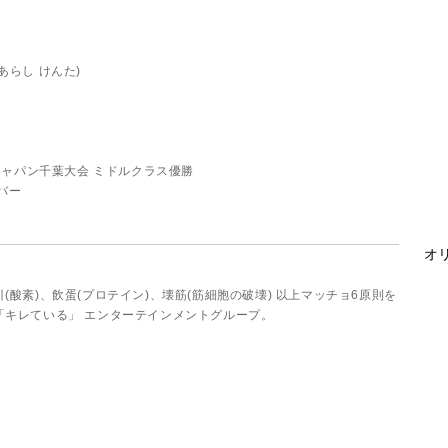
あらし けんた)
ィジャパン千葉大会 ミドルクラス優勝
バー
オリ
(酸素)、飲蛋(プロテイン)、壊筋(筋細胞の破壊) 以上マッチョ6原則を
「キレている」 エンターテインメントグループ。