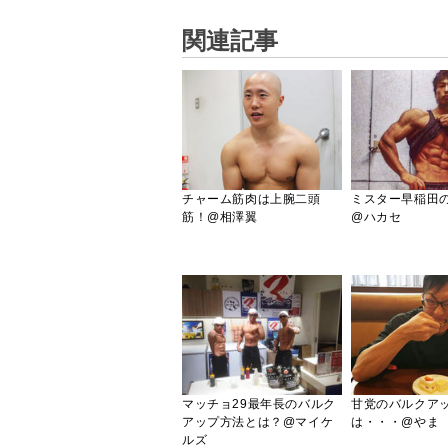
関連記事
チャーム筋肉は上腕二頭
ミスター早稲田
筋！@相澤翼
@ハカセ
マッチョ29最年長のバルク
甘党のバルクア
アップ方法とは？@マイケ
は・・・@やま
ルズ