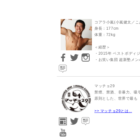
コアラ小嵐(小嵐健太／こ
身長：177cm
体重：72kg
＜経歴＞
・2015年 ベストボデ
・お笑い集団 超新塾メン
マッチョ29
禁煙、禁酒、非暴力、吸引
原則とした、世界で最も
>> マッチョ29とは...