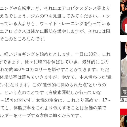
ニングや自転車こぎ、それにエアロビクスダンス等より
えるでしょう。ジムの中を見渡してみてください。エク
っている人よりも、ウェイトトレーニングを行っている
エアロビクスは確かに脂肪を燃やしますが、それには限
そこのところなんです。
、軽いジョギングを始めたとします。一日に30分。これ
とができます。徐々に時間を伸ばしていき、最終的にこの
これで約600キロカロリーを燃やすことができます。ただ
体脂肪率は落ちていきますが、やがて、本来備わった“遺
ばいになります。この“遺伝的に決められた点”というの
、という点のことです（有酸素運動しか行っていな
～15％の間です。女性の場合は、これより高めで、17～
過
けても、体脂肪率をこれより低くすることは至難の業で
ルギーをセーブする方向に働くからです。