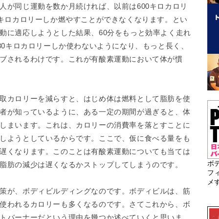
人が同じ運動を数か月続ければ、以前は600キロカロリ
0キロカロリーしか燃やすことができなくなります。とい
動に適応しようとした結果、60分をもっと効率よく走れ
480キロカロリーしか使わないようになり、もっと長く、
ブされるわけです。これが有酸素運動において体が慣
取カロリーを減らすと、はじめ体は燃料として脂肪を使
者が知っているように、ある一定の期間が過ぎると、体
しまいます。これは、カロリーの消費率を落とすことに
しようとしているからです。ここで、仮に食べる量をも
遅くなります。このことは有酸素運動についても当ては
ボ
脂肪の減少は遅くなるかストップしてしまうのです。
フ
メ
策が、ボディビルディングなのです。ボディビルは、筋
使われるカロリーも多くなるのです。さてこれから、ボ
トバーナーだという理由を幾つか述べていくと思いま