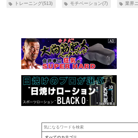
トレーニング(513)
モチベーション(7)
業界ニ