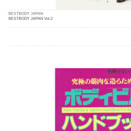
BESTBODY JAPAN
BESTBODY JAPAN Vol.2
色褪せない