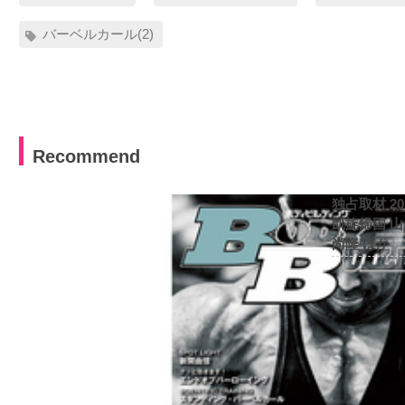
バーベルカール(2)
Recommend
独占取材 2
凱旋帰国 
尚隆 ほか