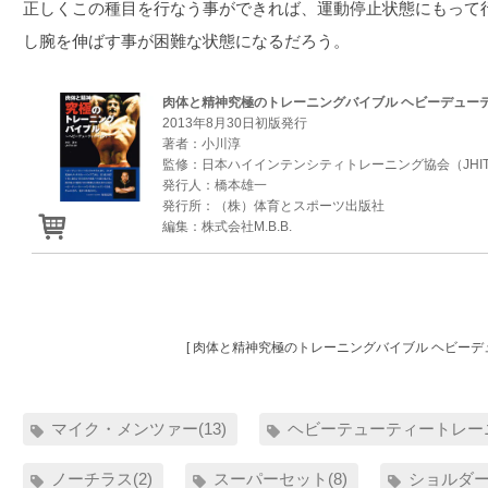
正しくこの種目を行なう事ができれば、運動停止状態にもって
し腕を伸ばす事が困難な状態になるだろう。
肉体と精神究極のトレーニングバイブル ヘビーデュー
2013年8月30日初版発行
著者：小川淳
監修：日本ハイインテンシティトレーニング協会（JHIT
発行人：橋本雄一
発行所：（株）体育とスポーツ出版社
編集：株式会社M.B.B.
[ 肉体と精神究極のトレーニングバイブル ヘビーデ
マイク・メンツァー(13)
ヘビーテューティートレーニ
ノーチラス(2)
スーパーセット(8)
ショルダー