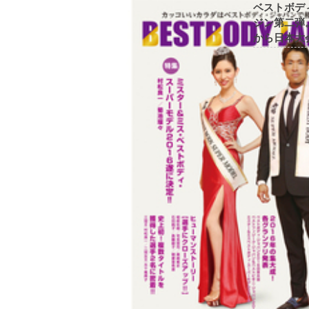
ベストボデ
ジン第二弾
から日本大