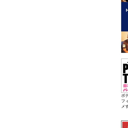
ボ
フ
メ