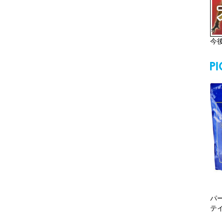
今
パ
テ