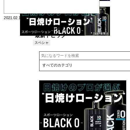
2021.02.15
食事と栄養の
最新トピック
ス40 食生活
スペシャ
リスト
赤信号<5> と
り肉、卵はだ
いじょうぶか