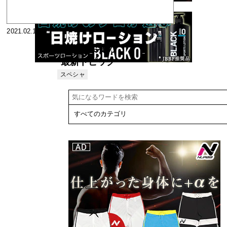
2021.02.15
食事と栄養の
最新トピック
ス40 食生活
スペシャ
リスト
赤信号<5> と
り肉、卵はだ
いじょうぶか