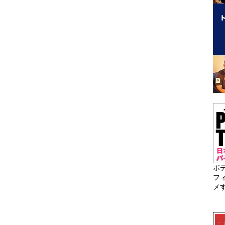
ボ
フ
メ