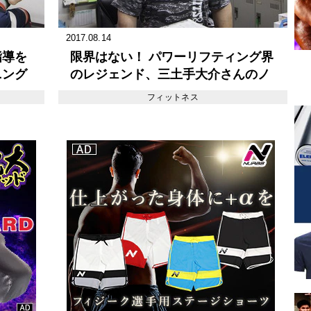
2017.08.14
指導を
限界はない！ パワーリフティング界
ニング
のレジェンド、三土手大介さんのノ
ーリミッツウエイトトレーニングジ
フィットネス
ム #1