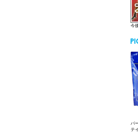
今
パ
テ