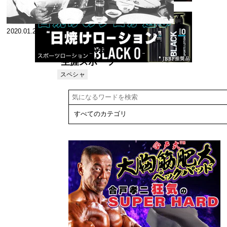
2020.01.27
新春座談会
生涯スポーツ
としてのボデ
スペシャ
リスト
ィビル〈後
編〉 21世紀に
向かっての課
題