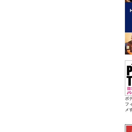
ボ
フ
メ