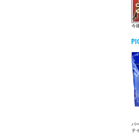
今
パ
テ