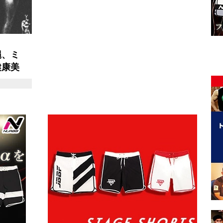
縄、ミ
健康美