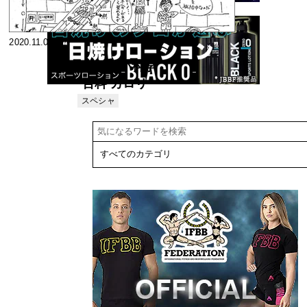
2020.11.09
やさしい科学
百科 カロリー
とエネルギー
スペシャ
リスト
の話＜1＞