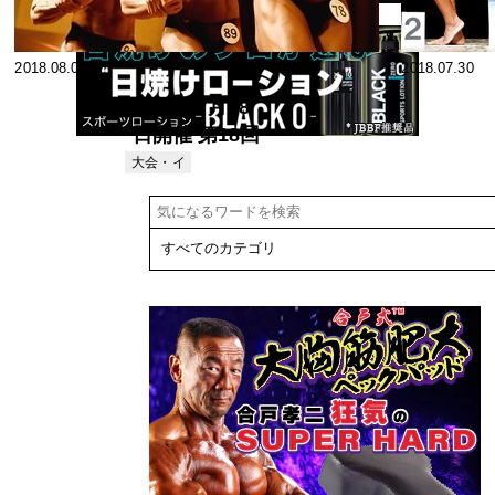
2018.08.01
2018.07.30
2018年7月08
日開催 第18回
関東クラス別
大会・イ
ベント
ボディビル選
手権、関東女
子クラス別フ
ィジーク選手
権