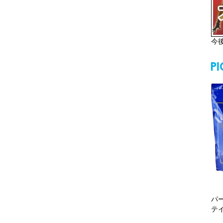
今
パ
テ