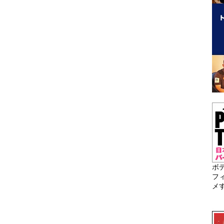
ボ
フ
メ