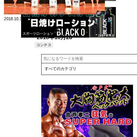
2018.10.30
【速報版】
2018年10月28
日開催 第10回
コンテス
ト
北区ボディビ
ル・フィット
ネス選手権大
会結果