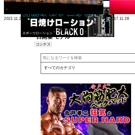
2021.11.21
2017.11.28
2021年11月13
日開催 モデル
ジャパン2021
コンテス
ト
日本大会 《ミ
ス・モデル部
門》