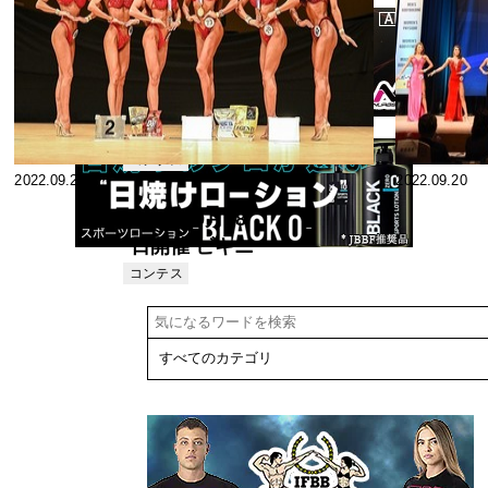
2023.09.17
2023.09.15
第3回日本クラシ
ックフィジーク
選手権大会 /
コンテス
2022.09.21
2022.09.20
ト
ALL JAPAN
FITNESS
2022年9月18
CHAMPIONSHIPS
日開催 ビキニ
2023 フィットモ
フィットネス
コンテス
デル【結果】
ト
オールジャパ
ン マスターズ
フィットネス
チャンピオン
シップス2022